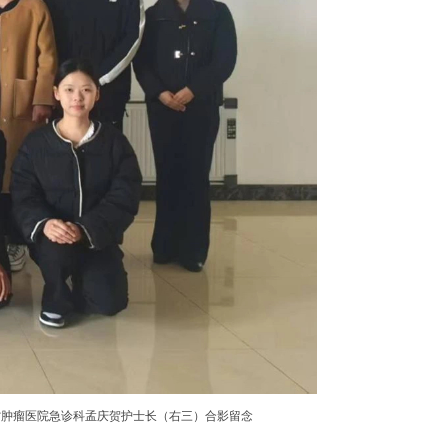
省肿瘤医院急诊科孟庆贺护士长（右三）合影留念