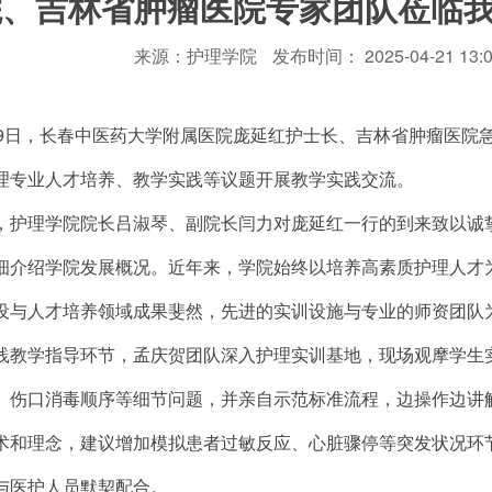
院、吉林省肿瘤医院专家团队莅临
来源：护理学院
发布时间： 2025-04-21 13:
19日，长春中医药大学附属医院庞延红护士长、吉林省肿瘤医院
理专业人才培养、教学实践等议题开展教学实践交流。
，护理学院院长吕淑琴、副院长闫力对庞延红一行的到来致以诚
细介绍学院发展概况。近年来，学院始终以培养高素质护理人才
设与人才培养领域成果斐然，先进的实训设施与专业的师资团队
践教学指导环节，孟庆贺团队深入护理实训基地，现场观摩学生
、伤口消毒顺序等细节问题，并亲自示范标准流程，边操作边讲
术和理念，建议增加模拟患者过敏反应、心脏骤停等突发状况环
与医护人员默契配合。