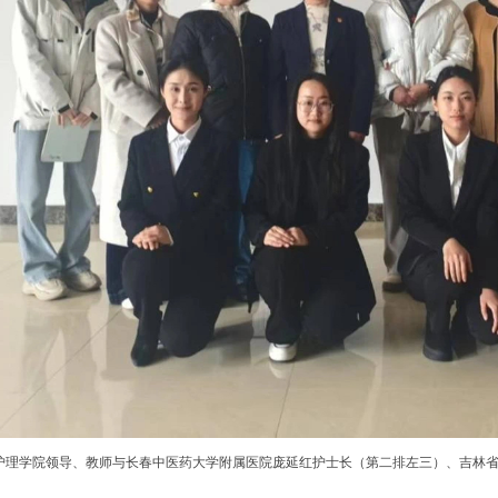
护理学院领导、教师与长春中医药大学附属医院庞延红护士长（第二排左三）、吉林