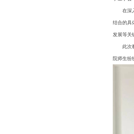
在深
结合的具
发展等关
此次
院师生纷