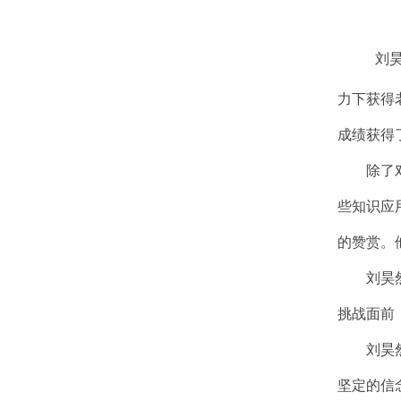
刘
力下获得
成绩获得
除了对学
些知识应
的赞赏。
刘昊然同
挑战面前
刘昊然同
坚定的信