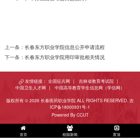
上一条：
长春东方职业学院信息公开申请流程
下一条：
长春东方职业学院用印审批相关情况
友情链接：
全国征兵网
|
吉林省教育考试院
|
中国卫生人才网
|
中国高等教育学生信息网（学信网）
版权所有 © 2026 长春医药职业学院 ALL RIGHTS RESERVED.
吉
ICP备18000931号-1
Powered By CCUT
首页
校园新闻
置顶