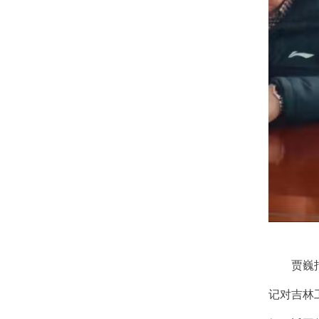
贾巍
记对吉林