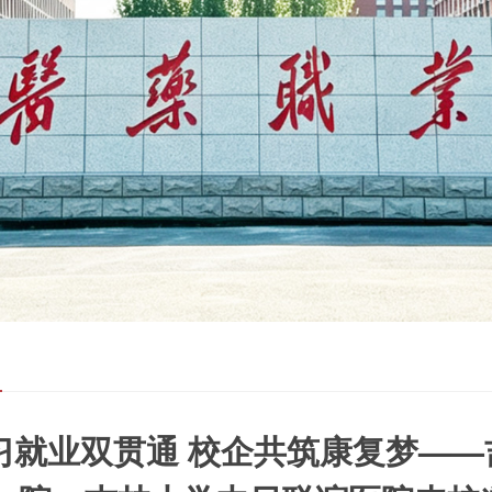
闻
习就业双贯通 校企共筑康复梦—