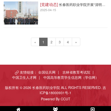
[党建动态]
长春医药职业学院开展“清明追思缅先烈·青春向党铸医魂”主题纪念活动
2025-04-15
«
1
2
3
4
»
友情链接：
全国征兵网
|
吉林省教育考试院
|
中国卫生人才网
|
中国高等教育学生信息网（学信网）
版权所有 © 2026 长春医药职业学院 ALL RIGHTS RESERVED.
吉
ICP备18000931号-1
Powered By CCUT