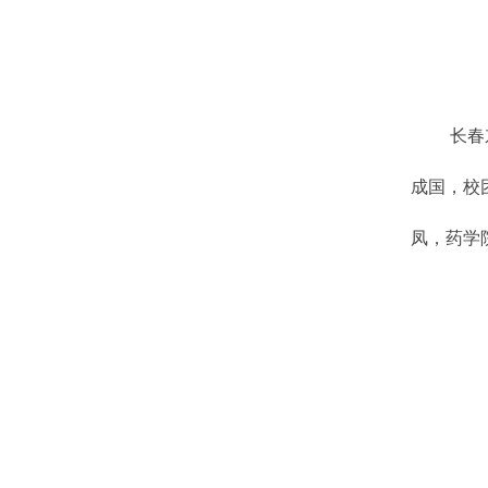
长春东
成国，校
凤，药学