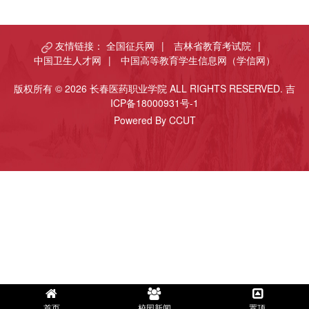
友情链接：
全国征兵网
|
吉林省教育考试院
|
中国卫生人才网
|
中国高等教育学生信息网（学信网）
版权所有 © 2026 长春医药职业学院 ALL RIGHTS RESERVED.
吉
ICP备18000931号-1
Powered By CCUT
首页
校园新闻
置顶