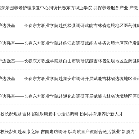
信亲亲园养老护理康复中心到访长春东方职业学院 共探养老服务产业 产教
 护边强基——长春东方职业学院赴抚松县调研赋能吉林省边境地区医药健
 护边强基——长春东方职业学院赴临江市调研赋能吉林省边境地区医疗发
 护边强基——长春东方职业学院赴白山市调研赋能吉林省边境地区医药健
 护边强基——长春东方职业学院赴集安市调研开展赋能吉林省边境地区医
 护边强基——长春东方职业学院赴通化市调研开展赋能吉林省边境地区医
| 校长郝炬赴吉林省颐乐康复中心走访调研 协同共育康养护新人才
| 校长郝炬赴泰康之家·吉园走访调研 以高质量产教融合激活就业“新质力”