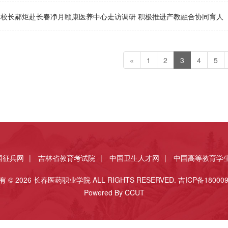
| 校长郝炬赴长春净月颐康医养中心走访调研 积极推进产教融合协同育人
«
1
2
3
4
5
国征兵网
|
吉林省教育考试院
|
中国卫生人才网
|
中国高等教育学
 © 2026 长春医药职业学院 ALL RIGHTS RESERVED.
吉ICP备180009
Powered By CCUT